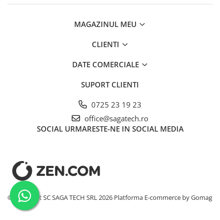
Conectori DINSE
Magneti pentru sudura
MAGAZINUL MEU
Cablu sudura
CLIENTI
Mese sudura
DATE COMERCIALE
SUPORT CLIENTI
0725 23 19 23
office@sagatech.ro
SOCIAL
URMARESTE-NE IN SOCIAL MEDIA
©Copyright SC SAGA TECH SRL 2026
Platforma E-commerce by Gomag