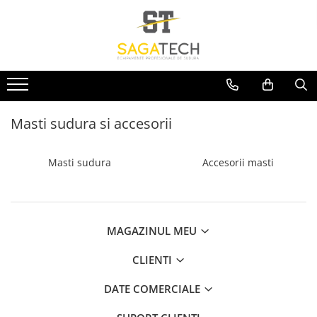
Toate Produsele
Aparate de sudura
Sudura MMA
Sudura MIG-MAG
Masti sudura si accesorii
Aparate MIG-MAG
Accesorii / Consumabile MIG-MAG
Masti sudura
Accesorii masti
Pistol MIG-MAG
Sudura TIG / WIG
Accesorii / Consumabile TIG / WIG
MAGAZINUL MEU
Aparate TIG AC/DC
Aparate TIG DC
CLIENTI
Pistol TIG / WIG
DATE COMERCIALE
Unitate de racire MIG / TIG
Aparate pentru tinichigerie