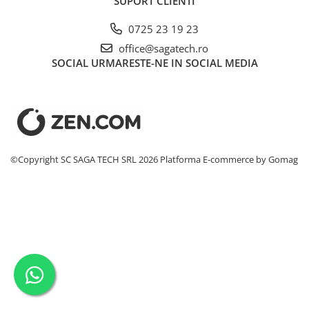
SUPORT CLIENTI
Accesorii sudura
0725 23 19 23
Conectori DINSE
office@sagatech.ro
Magneti pentru sudura
SOCIAL
URMARESTE-NE IN SOCIAL MEDIA
Cablu sudura
Mese sudura
Taiere cu plasma
Aparate de taiere cu plasma
Pistol plasma
©Copyright SC SAGA TECH SRL 2026
Platforma E-commerce by Gomag
Accesorii plasma
Consumabile AG60
Consumabile P80
Consumabile PT40
Consumabile PT80
Consumabile A90-140
Masti sudura si accesorii
Masti sudura