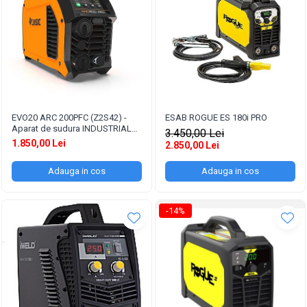
EVO20 ARC 200PFC (Z2S42) -
ESAB ROGUE ES 180i PRO
Aparat de sudura INDUSTRIAL
3.450,00 Lei
Jasic
1.850,00 Lei
2.850,00 Lei
Adauga in cos
Adauga in cos
-14%