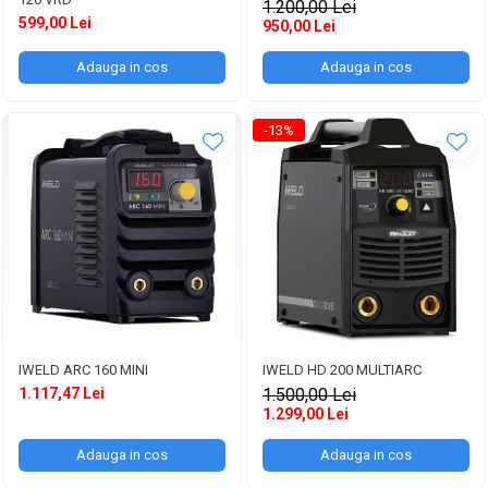
1.200,00 Lei
Conectori DINSE
599,00 Lei
950,00 Lei
Magneti pentru sudura
Adauga in cos
Adauga in cos
Cablu sudura
Mese sudura
-13%
IWELD ARC 160 MINI
IWELD HD 200 MULTIARC
1.117,47 Lei
1.500,00 Lei
1.299,00 Lei
Adauga in cos
Adauga in cos