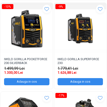
-13%
-9%
IWELD GORILLA POCKETFORCE
IWELD GORILLA SUPERFORCE
200 SILVERBACK
230
1.499,99 Lei
1.779,41 Lei
1.300,00 Lei
1.626,88 Lei
Adauga in cos
Adauga in cos
-17%