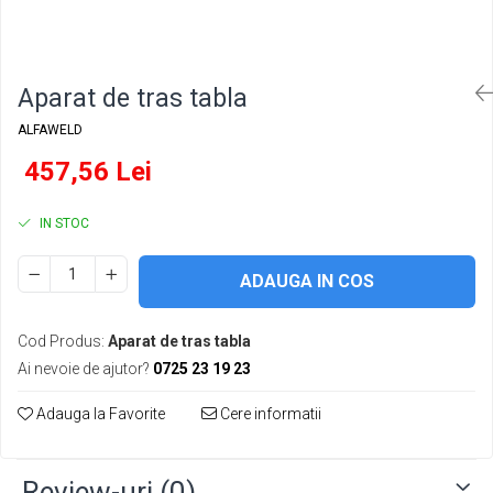
Conectori DINSE
Magneti pentru sudura
Cablu sudura
Aparat de tras tabla
Mese sudura
ALFAWELD
457,56 Lei
IN STOC
ADAUGA IN COS
Cod Produs:
Aparat de tras tabla
Ai nevoie de ajutor?
0725 23 19 23
Adauga la Favorite
Cere informatii
Review-uri
(0)