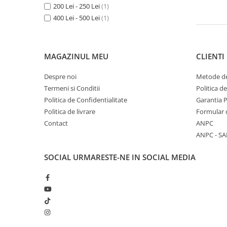
200 Lei - 250 Lei
(1)
Accesorii sudura
400 Lei - 500 Lei
(1)
Conectori DINSE
Magneti pentru sudura
Cablu sudura
MAGAZINUL MEU
CLIENTI
Mese sudura
Despre noi
Metode de
Taiere cu plasma
Termeni si Conditii
Politica d
Aparate de taiere cu plasma
Politica de Confidentialitate
Garantia 
Politica de livrare
Formular 
Pistol plasma
Contact
ANPC
Accesorii plasma
ANPC - SA
Consumabile AG60
SOCIAL
URMARESTE-NE IN SOCIAL MEDIA
Consumabile P80
Consumabile PT40
Consumabile PT80
Consumabile A90-140
Masti sudura si accesorii
Masti sudura