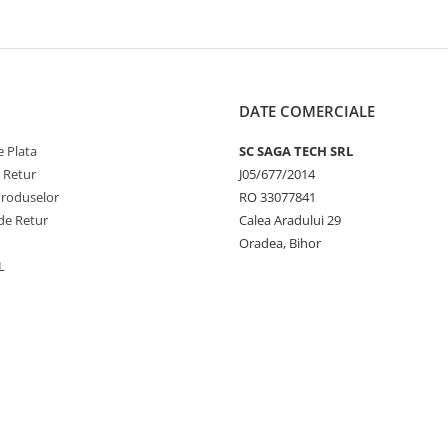
DATE COMERCIALE
 Plata
SC SAGA TECH SRL
e Retur
J05/677/2014
Produselor
RO 33077841
de Retur
Calea Aradului 29
Oradea, Bihor
L