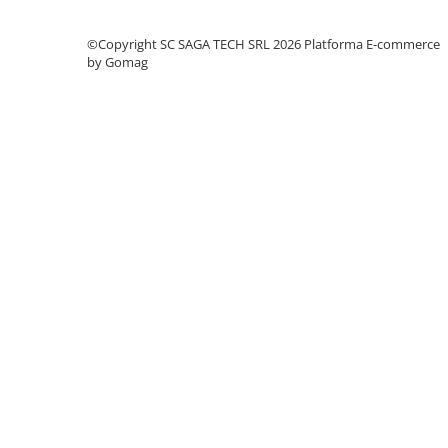
Accesorii masti
©Copyright SC SAGA TECH SRL 2026
Platforma E-commerce
Sudura OXI-GAZ
by Gomag
Truse sudare si taiere
Arzator taiere
Furtun gaz
Accesorii / consumabile
Duza taiere
Becuri sudura
Opritor flacara
Reductor presiune
Butelii
Electrozi sudura
Electrozi rutilici ( supertit)
Electrozi bazici
Electrozi incarcare dura