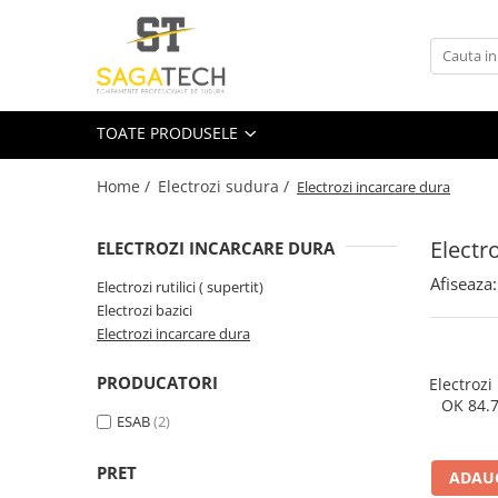
Toate Produsele
Aparate de sudura
TOATE PRODUSELE
Sudura MMA
Sudura MIG-MAG
Home /
Electrozi sudura /
Electrozi incarcare dura
Aparate MIG-MAG
Electr
Accesorii / Consumabile MIG-MAG
ELECTROZI INCARCARE DURA
Pistol MIG-MAG
Afiseaza:
Electrozi rutilici ( supertit)
Sudura TIG / WIG
Electrozi bazici
Electrozi incarcare dura
Accesorii / Consumabile TIG / WIG
Aparate TIG AC/DC
PRODUCATORI
Electrozi
Aparate TIG DC
OK 84.7
ESAB
(2)
Pistol TIG / WIG
Unitate de racire MIG / TIG
PRET
ADAUG
Aparate pentru tinichigerie