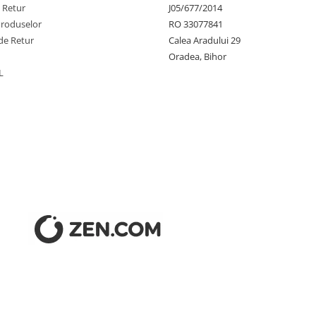
e Retur
J05/677/2014
Produselor
RO 33077841
de Retur
Calea Aradului 29
Oradea, Bihor
L