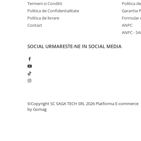
Termeni si Conditii
Politica d
Accesorii sudura
Politica de Confidentialitate
Garantia 
Conectori DINSE
Politica de livrare
Formular 
Magneti pentru sudura
Contact
ANPC
ANPC - SA
Cablu sudura
Mese sudura
SOCIAL
URMARESTE-NE IN SOCIAL MEDIA
Taiere cu plasma
Aparate de taiere cu plasma
Pistol plasma
Accesorii plasma
Consumabile AG60
Consumabile P80
©Copyright SC SAGA TECH SRL 2026
Platforma E-commerce
Consumabile PT40
by Gomag
Consumabile PT80
Consumabile A90-140
Masti sudura si accesorii
Masti sudura