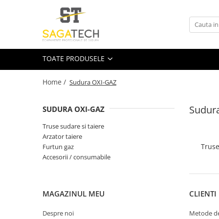
Toate Produsele
Aparate de sudura
TOATE PRODUSELE
Sudura MMA
Sudura MIG-MAG
Home /
Sudura OXI-GAZ
Aparate MIG-MAG
Sudur
Accesorii / Consumabile MIG-MAG
SUDURA OXI-GAZ
Pistol MIG-MAG
Truse sudare si taiere
Sudura TIG / WIG
Arzator taiere
Truse
Furtun gaz
Accesorii / Consumabile TIG / WIG
Accesorii / consumabile
Aparate TIG AC/DC
Aparate TIG DC
Pistol TIG / WIG
MAGAZINUL MEU
CLIENTI
Unitate de racire MIG / TIG
Despre noi
Metode de
Aparate pentru tinichigerie