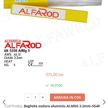
Conectori DINSE
Magneti pentru sudura
Cablu sudura
Mese sudura
375,00 Lei
IN STOC
ADAUGA IN COS
Cod Produs:
Baghete sudura aluminiu ALMG5 3.2mm-5548