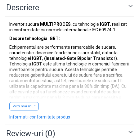
Descriere
Invertor sudura
MULTIPROCES
, cu tehnologie
IGBT
, realizat
in conformitate cu normele internationale IEC 60974-1
Despre tehnologia IGBT:
Echipamentul are performante remarcabile de sudare,
caracteristici dinamice foarte bune si arc stabil, datorita
tehnologiei
IGBT
,
(Insulated-Gate Bipolar Transistor
).
Tehnologia
IGBT
este ultima tehnologie in domeniul fabricarii
invertoarelor pentru sudura. Acesta tehnologie permite
reducerea gabaritului aparatului de sudura fara a sacrifica
randamentul acestuia, astfel, invertoarele de sudura pot fi
utilizate la capacitate maxima pana la 80% din timp (DA). Cu
alte cuvinte pot sa functioneze avand curentul de sudura
reglat la maximum pana la 8 minute dupa care necesita o
pauza de numai 2 minute pentru racire, astfel
Vezi mai mult
tehnogia
IGBT
a permis
cresterea eficientei cu 30%.
Informatii conformitate produs
Nota:
D.A. = durata activa :
reprezinta timpul exprimat in procente
Review-uri
(0)
in care aparatul functioneaza fara intrerupere si fara a apare
pericolul supraincalzirii. Se calculeaza luand ca referinta o