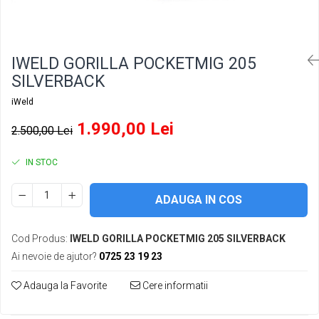
Conectori DINSE
Magneti pentru sudura
Cablu sudura
IWELD GORILLA POCKETMIG 205
Mese sudura
SILVERBACK
iWeld
1.990,00 Lei
2.500,00 Lei
IN STOC
ADAUGA IN COS
Cod Produs:
IWELD GORILLA POCKETMIG 205 SILVERBACK
Ai nevoie de ajutor?
0725 23 19 23
Adauga la Favorite
Cere informatii