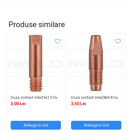
Program MIG MAG fara gaz
Program Spool Gun Aluminiu
MMA
Program Lift TIG
Produse similare
Functia " 2T/4T" usureaza realizarea cordoanelor lungi,
ne mai fiind nevoie de pastrarea butonului de pe
pistolet apasat pentru realizarea arcului.
Grosime sarmei utilizabile este de 0.6 / 0.8 / 1.0 mm
Usor de intretinut, robust si fiabil.
2 ani de GARANTIE oferite de producator, indiferent de
tipul clientului.
Protectie termica.
Protectie suprasarcina.
Potrivit pentru sarma cu un diametru de maxim 200
mm ( 5kg ).
Domenii de utilizare: lucrari de confectii metalice usoare,
reparatii auto, intretinere si montaj, putand fi utilizat atat in
Duza contact m6x25x1.0 Cu
Duza contact m6x28x0.8 Cu
spatii inchise, cat si in exterior.
3,00 Lei
3,50 Lei
Tipul invertorului
IGBT
Adauga in cos
Adauga in cos
Interfata LCD
DA