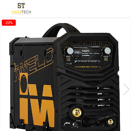
Toate Produsele
-20%
Aparate de sudura
Sudura MMA
Sudura MIG-MAG
Aparate MIG-MAG
Accesorii / Consumabile MIG-MAG
Pistol MIG-MAG
Sudura TIG / WIG
Accesorii / Consumabile TIG / WIG
Aparate TIG AC/DC
Aparate TIG DC
Pistol TIG / WIG
Unitate de racire MIG / TIG
Aparate pentru tinichigerie