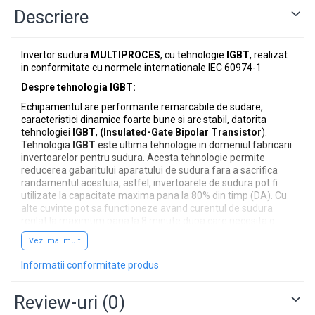
Descriere
Accesorii masti
Sudura OXI-GAZ
Invertor sudura
MULTIPROCES
, cu tehnologie
IGBT
, realizat
Truse sudare si taiere
in conformitate cu normele internationale IEC 60974-1
Arzator taiere
Despre tehnologia IGBT:
Furtun gaz
Echipamentul are performante remarcabile de sudare,
caracteristici dinamice foarte bune si arc stabil, datorita
Accesorii / consumabile
tehnologiei
IGBT
,
(Insulated-Gate Bipolar Transistor
).
Tehnologia
IGBT
este ultima tehnologie in domeniul fabricarii
Duza taiere
invertoarelor pentru sudura. Acesta tehnologie permite
Becuri sudura
reducerea gabaritului aparatului de sudura fara a sacrifica
Opritor flacara
randamentul acestuia, astfel, invertoarele de sudura pot fi
utilizate la capacitate maxima pana la 80% din timp (DA). Cu
Reductor presiune
alte cuvinte pot sa functioneze avand curentul de sudura
Butelii
reglat la maximum pana la 8 minute dupa care necesita o
pauza de numai 2 minute pentru racire, astfel
Electrozi sudura
Vezi mai mult
tehnogia
IGBT
a permis
cresterea eficientei cu 30%.
Electrozi rutilici ( supertit)
Informatii conformitate produs
Nota:
Electrozi bazici
D.A. = durata activa :
reprezinta timpul exprimat in procente
Review-uri
(0)
in care aparatul functioneaza fara intrerupere si fara a apare
Electrozi incarcare dura
pericolul supraincalzirii. Se calculeaza luand ca referinta o