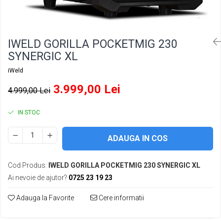
Accesorii sudura
Conectori DINSE
Magneti pentru sudura
IWELD GORILLA POCKETMIG 230
Cablu sudura
SYNERGIC XL
Mese sudura
iWeld
Taiere cu plasma
3.999,00 Lei
4.999,00 Lei
Aparate de taiere cu plasma
Pistol plasma
IN STOC
Accesorii plasma
ADAUGA IN COS
Consumabile AG60
Consumabile P80
Cod Produs:
IWELD GORILLA POCKETMIG 230 SYNERGIC XL
Consumabile PT40
Ai nevoie de ajutor?
0725 23 19 23
Consumabile PT80
Consumabile A90-140
Adauga la Favorite
Cere informatii
Masti sudura si accesorii
Masti sudura