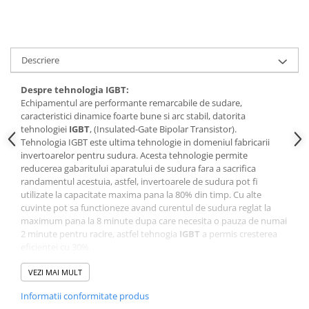
Descriere
Despre tehnologia IGBT:
Echipamentul are performante remarcabile de sudare,
caracteristici dinamice foarte bune si arc stabil, datorita
tehnologiei
IGBT
, (Insulated-Gate Bipolar Transistor).
Tehnologia IGBT este ultima tehnologie in domeniul fabricarii
invertoarelor pentru sudura. Acesta tehnologie permite
reducerea gabaritului aparatului de sudura fara a sacrifica
randamentul acestuia, astfel, invertoarele de sudura pot fi
utilizate la capacitate maxima pana la 80% din timp. Cu alte
cuvinte pot sa functioneze avand curentul de sudura reglat la
maximum pana la 8 minute dupa care necesita o pauza de numai
2 minute pentru racire, astfel tehnogia
IGBT
a permis cresterea
eficientei cu 30%.
1 Procedeu de sudare: sudură cu sârmă în mediu gaz protector
Ar/CO2 şi cu electrod învelit. Corespunzător şi pentru sudură sub
VEZI MAI MULT
strat de flux, precum şi cu sârmă din aluminiu. În caz de nevoie
Informatii conformitate produs
poate fi utilizat şi pentru sudare TIG cu aprindere la contact.