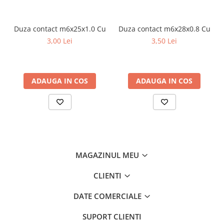
Protectie termica.
Protectie suprasarcina
Interfata digitala
Duza contact m6x25x1.0 Cu
Duza contact m6x28x0.8 Cu
Domenii de utilizare:
repararatii caroserii, fabricare de piese din
3,00 Lei
3,50 Lei
industria auto, structuri metalice, lucrari de mentenanta, reparatii
etc.
Date tehnice
ADAUGA IN COS
ADAUGA IN COS
Tipul invertorului
IGBT
Interfata digitala
Da
Numar de programe
0
EMC
Da
MAGAZINUL MEU
Controlul sinergic
Nu
Modul impuls
CLIENTI
Nu
Mod dublu impuls
Nu
DATE COMERCIALE
FCAW
Da
SUPORT CLIENTI