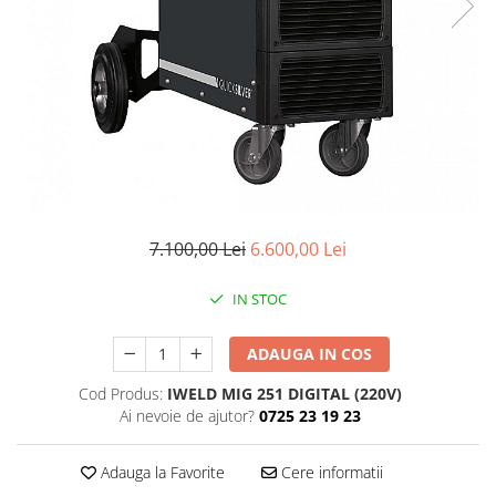
Conectori DINSE
Magneti pentru sudura
Cablu sudura
Mese sudura
7.100,00 Lei
6.600,00 Lei
IN STOC
ADAUGA IN COS
Cod Produs:
IWELD MIG 251 DIGITAL (220V)
Ai nevoie de ajutor?
0725 23 19 23
Adauga la Favorite
Cere informatii