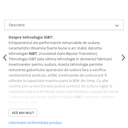
Descriere
Despre tehnologia IGBT:
Echipamentul are performante remarcabile de sudare,
caracteristici dinamice foarte bune si arc stabil, datorita
tehnologiei
IGBT
, (Insulated-Gate Bipolar Transistor).
Tehnologia IGBT este ultima tehnologie in domeniul fabricarii
invertoarelor pentru sudura. Acesta tehnologie permite
reducerea gabaritului aparatului de sudura fara a sacrifica
randamentul acestuia, astfel, invertoarele de sudura pot fi
utilizate la capacitate maxima pana la 80% din timp. Cu alte
cuvinte pot sa functioneze avand curentul de sudura reglat la
maximum pana la 8 minute dupa care necesita o pauza de numai
2 minute pentru racire, astfel tehnogia
IGBT
a permis cresterea
eficientei cu 30%.
1 Procedeu de sudare: sudură cu sârmă în mediu gaz protector
Ar/CO2 şi cu electrod învelit. Corespunzător şi pentru sudură sub
VEZI MAI MULT
strat de flux, precum şi cu sârmă din aluminiu. În caz de nevoie
Informatii conformitate produs
poate fi utilizat şi pentru sudare TIG cu aprindere la contact.