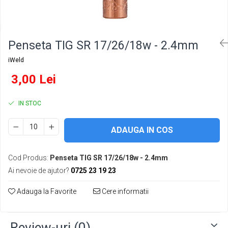
Conectori DINSE
Magneti pentru sudura
Cablu sudura
Penseta TIG SR 17/26/18w - 2.4mm
Mese sudura
iWeld
3,00 Lei
IN STOC
ADAUGA IN COS
Cod Produs:
Penseta TIG SR 17/26/18w - 2.4mm
Ai nevoie de ajutor?
0725 23 19 23
Adauga la Favorite
Cere informatii
Review-uri
(0)