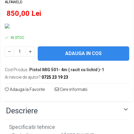
ALFAWELD
Conectori DINSE
850,00 Lei
Magneti pentru sudura
Cablu sudura
Mese sudura
IN STOC
ADAUGA IN COS
Cod Produs:
Pistol MIG 501- 4m ( racit cu lichid )-1
Ai nevoie de ajutor?
0725 23 19 23
Adauga la Favorite
Cere informatii
Descriere
Specificatii tehnice