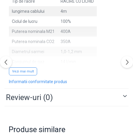
Tip de rãcire
RÃCIRE CU LICHID
lungimea cablului
4m
Ciclul de lucru
100%
Puterea nominala M21
400A
Puterea nominala CO2
350A
Diametrul sarmei
1,0-1,2 mm
Consumul de gaz
14 l/min
Vezi mai mult
Informatii conformitate produs
Review-uri
(0)
Produse similare