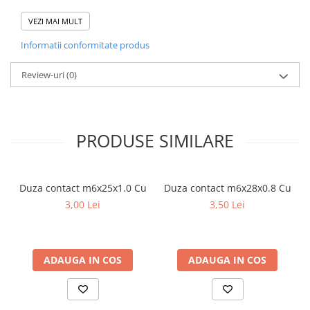
Puterea nominala AC
170A
VEZI MAI MULT
Puterea nominala DC
240A
Informatii conformitate produs
Review-uri
(0)
PRODUSE SIMILARE
Duza contact m6x25x1.0 Cu
Duza contact m6x28x0.8 Cu
3,00 Lei
3,50 Lei
ADAUGA IN COS
ADAUGA IN COS