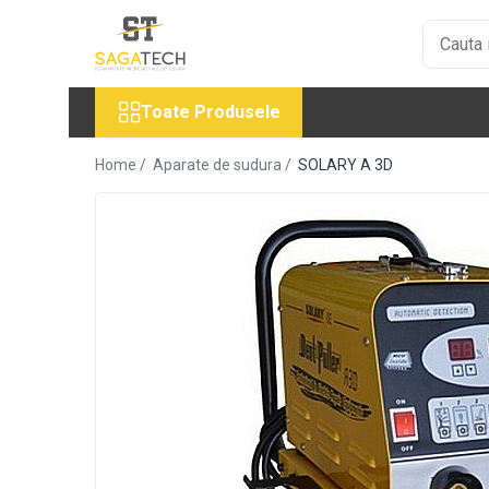
Toate Produsele
Toate Produsele
Aparate de sudura
Sudura MMA
Home /
Aparate de sudura /
SOLARY A 3D
Sudura MIG-MAG
Aparate MIG-MAG
Accesorii / Consumabile MIG-MAG
Pistol MIG-MAG
Sudura TIG / WIG
Accesorii / Consumabile TIG / WIG
Aparate TIG AC/DC
Aparate TIG DC
Pistol TIG / WIG
Unitate de racire MIG / TIG
Aparate pentru tinichigerie