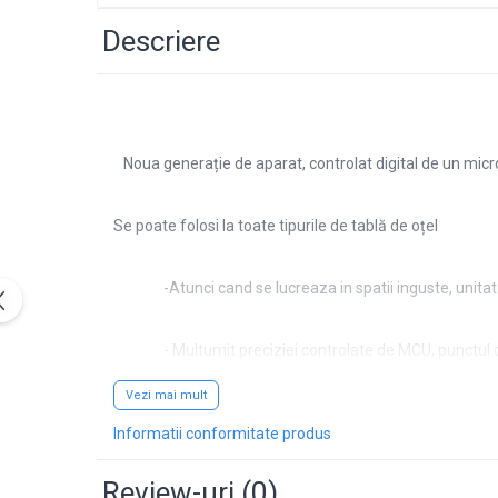
Accesorii masti
Descriere
Sudura OXI-GAZ
Truse sudare si taiere
Arzator taiere
Furtun gaz
Noua generație de aparat, controlat digital de un mic
Accesorii / consumabile
Se poate folosi la toate tipurile de tablă de oțel
Duza taiere
Becuri sudura
Opritor flacara
-Atunci cand se lucreaza in spatii inguste, unita
Reductor presiune
Butelii
- Multumit preciziei controlate de MCU, punctul
Electrozi sudura
Vezi mai mult
Electrozi rutilici ( supertit)
- 3 taste de memorie pentru a sto
Informatii conformitate produs
Electrozi bazici
Electrozi incarcare dura
- 3 moduri flexibile pentru paman
Review-uri
(0)