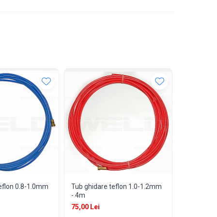
eflon 0.8-1.0mm
Tub ghidare teflon 1.0-1.2mm
Cleste por
- 4m
400 amper
75,00 Lei
110,00 Lei