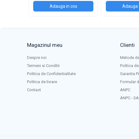
-sârmă de sudură tip valuri
Adauga in cos
Adauga 
-extractor cu ghiare
-conexiune pământare magnetic
Magazinul meu
Clienti
-carucior pentru deplasare a sursei
Despre noi
Metode de
Termeni si Conditii
Politica de
Politica de Confidentialitate
Garantia P
Politica de livrare
Formular d
Contact
ANPC
ANPC - SA
Detalii tehnice
: