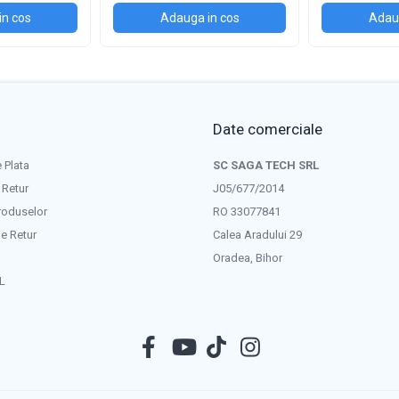
in cos
Adauga in cos
Adaug
Date comerciale
 Plata
SC SAGA TECH SRL
 Retur
J05/677/2014
roduselor
RO 33077841
e Retur
Calea Aradului 29
Oradea, Bihor
L