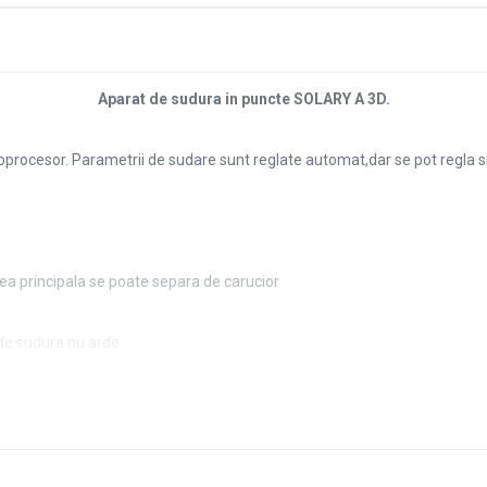
Aparat de sudura in puncte SOLARY A 3D.
roprocesor. Parametrii de sudare sunt reglate automat,dar se pot regla s
tea principala se poate separa de carucior
 de sudura nu arde
ca setările personalizate.
tare