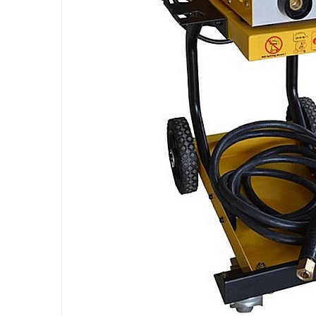
Accesorii sudura
Conectori DINSE
Magneti pentru sudura
Cablu sudura
Mese sudura
Taiere cu plasma
Aparate de taiere cu plasma
Pistol plasma
Accesorii plasma
Consumabile AG60
Consumabile P80
Consumabile PT40
Consumabile PT80
Consumabile A90-140
Masti sudura si accesorii
Masti sudura