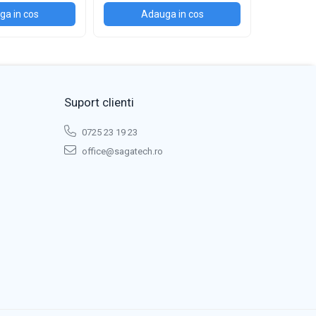
a in cos
Adauga in cos
Ad
Suport clienti
0725 23 19 23
office@sagatech.ro