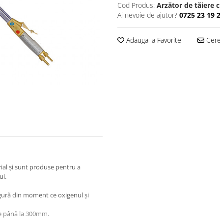
Cod Produs:
Arzător de tăiere 
Ai nevoie de ajutor?
0725 23 19 
Adauga la Favorite
Cere 
rial şi sunt produse pentru a
ui.
igură din moment ce oxigenul şi
 de până la 300mm.