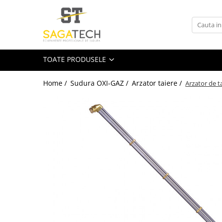
Toate Produsele
Aparate de sudura
TOATE PRODUSELE
Sudura MMA
Sudura MIG-MAG
Home /
Sudura OXI-GAZ /
Arzator taiere /
Arzator de 
Aparate MIG-MAG
Accesorii / Consumabile MIG-MAG
Pistol MIG-MAG
Sudura TIG / WIG
Accesorii / Consumabile TIG / WIG
Aparate TIG AC/DC
Aparate TIG DC
Pistol TIG / WIG
Unitate de racire MIG / TIG
Aparate pentru tinichigerie