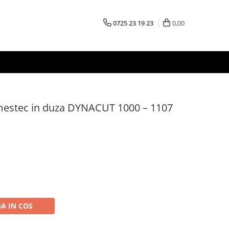
0725 23 19 23
0,00
amestec in duza DYNACUT 1000 – 1107
A IN COS