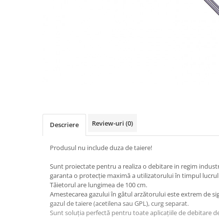
Accesorii sudura
Conectori DINSE
Magneti pentru sudura
Cablu sudura
Mese sudura
Taiere cu plasma
Aparate de taiere cu plasma
Pistol plasma
Review-uri
(0)
Descriere
Accesorii plasma
Consumabile AG60
Produsul nu include duza de taiere!
Consumabile P80
Consumabile PT40
Sunt proiectate pentru a realiza o debitare in regim indust
garanta o protecţie maximă a utilizatorului în timpul lucrul
Consumabile PT80
Tăietorul are lungimea de 100 cm.
Consumabile A90-140
Amestecarea gazului în gâtul arzătorului este extrem de s
gazul de taiere (acetilena sau GPL), curg separat.
Masti sudura si accesorii
Sunt soluţia perfectă pentru toate aplicaţiile de debitare
Masti sudura