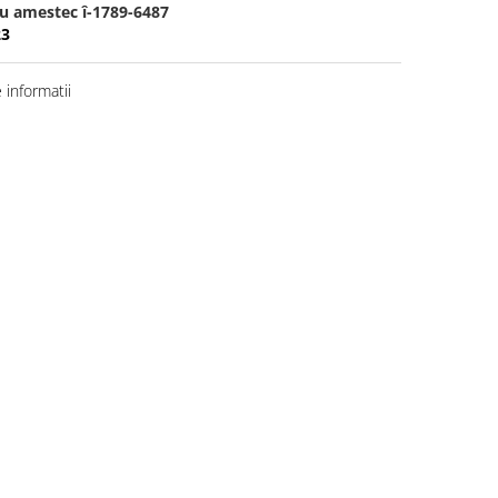
cu amestec î-1789-6487
23
informatii