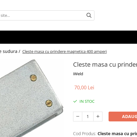
e sudura /
Cleste masa cu prindere magnetica 400 amperi
Cleste masa cu prinde
iWeld
70,00 Lei
IN STOC
ADAUG
Cod Produs:
Cleste masa cu pr