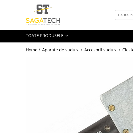
Toate Produsele
Aparate de sudura
TOATE PRODUSELE
Sudura MMA
Sudura MIG-MAG
Home /
Aparate de sudura /
Accesorii sudura /
Clest
Aparate MIG-MAG
Accesorii / Consumabile MIG-MAG
Pistol MIG-MAG
Sudura TIG / WIG
Accesorii / Consumabile TIG / WIG
Aparate TIG AC/DC
Aparate TIG DC
Pistol TIG / WIG
Unitate de racire MIG / TIG
Aparate pentru tinichigerie