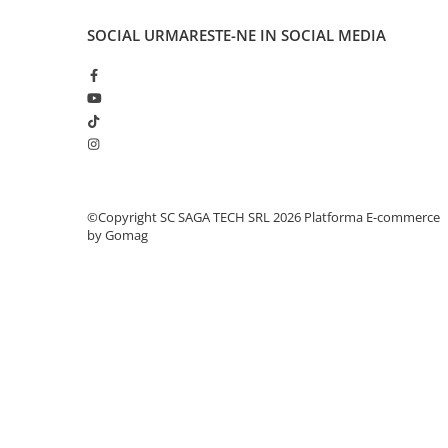
Sarma sudura
Sarma sudura otel
SOCIAL
URMARESTE-NE IN SOCIAL MEDIA
Sarma sudura inox
Sarma sudura aluminiu
Baghete / vergele sudura TIG-WIG
Echipamente de protectie sudura
Produse chimice
Incarcatoare baterii
©Copyright SC SAGA TECH SRL 2026
Platforma E-commerce
Generatoare
by Gomag
Generatoare de curent
Generatoare de sudura
Abrazive industriale
Benzi abrazive
Disc debitare
Discuri lamelare
Fibrodiscuri