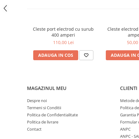
Accesorii masti
Sudura OXI-GAZ
Truse sudare si taiere
Cleste port electrod cu surub
Cleste electrod
400 amperi
ampe
Arzator taiere
110,00 Lei
50,00 
Furtun gaz
Accesorii / consumabile
ADAUGA IN COS
ADAUGA IN 
Duza taiere
Becuri sudura
Opritor flacara
MAGAZINUL MEU
CLIENTI
Reductor presiune
Butelii
Despre noi
Metode de
Electrozi sudura
Termeni si Conditii
Politica d
Electrozi rutilici ( supertit)
Politica de Confidentialitate
Garantia 
Politica de livrare
Formular 
Electrozi bazici
Contact
ANPC
Electrozi incarcare dura
ANPC - SA