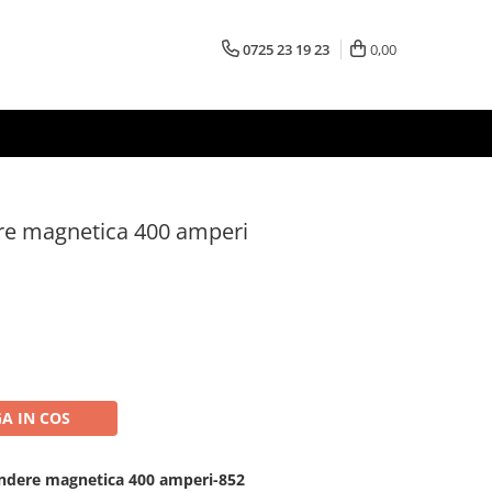
0725 23 19 23
0,00
re magnetica 400 amperi
A IN COS
indere magnetica 400 amperi-852