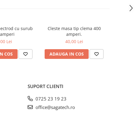
lectrod cu surub
Cleste masa tip clema 400
Cleste m
 amperi
amperi.
,00 Lei
40,00 Lei
N COS
ADAUGA IN COS
ADAUG
SUPORT CLIENTI
0725 23 19 23
office@sagatech.ro