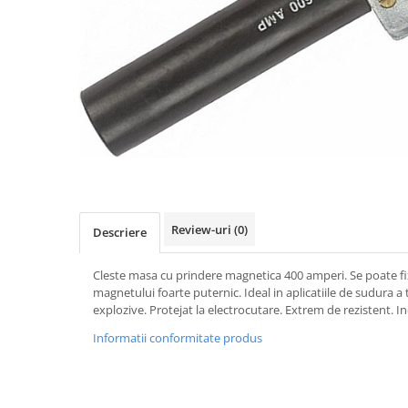
Accesorii sudura
Conectori DINSE
Magneti pentru sudura
Cablu sudura
Mese sudura
Taiere cu plasma
Aparate de taiere cu plasma
Pistol plasma
Review-uri
(0)
Descriere
Accesorii plasma
Consumabile AG60
Cleste masa cu prindere magnetica 400 amperi. Se poate fi
Consumabile P80
magnetului foarte puternic. Ideal in aplicatiile de sudura a te
Consumabile PT40
explozive. Protejat la electrocutare. Extrem de rezistent. Ind
Consumabile PT80
Informatii conformitate produs
Consumabile A90-140
Masti sudura si accesorii
Masti sudura