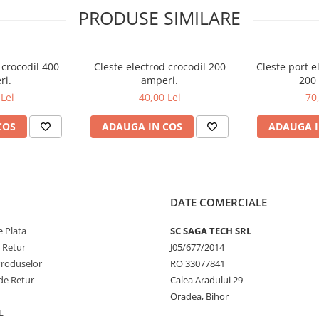
PRODUSE SIMILARE
 crocodil 400
Cleste electrod crocodil 200
Cleste port e
ri.
amperi.
200
Lei
40,00 Lei
70
COS
ADAUGA IN COS
ADAUGA I
DATE COMERCIALE
 Plata
SC SAGA TECH SRL
e Retur
J05/677/2014
Produselor
RO 33077841
de Retur
Calea Aradului 29
Oradea, Bihor
L