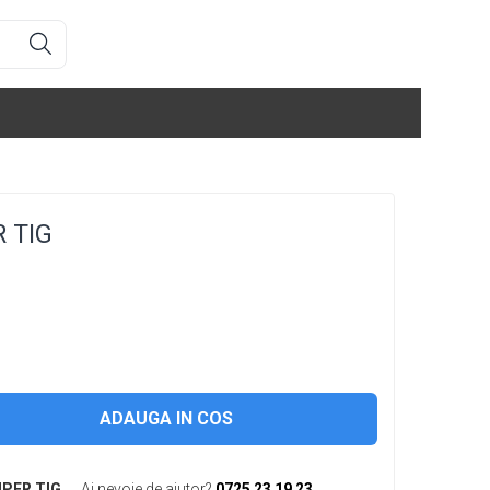
 TIG
ADAUGA IN COS
UPER TIG
Ai nevoie de ajutor?
0725 23 19 23