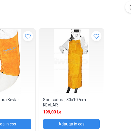
ura Kevlar
Sort sudura, 80x107cm
Halat sudu
KEVLAR
355,00 Lei
199,00 Lei
a in cos
Adauga in cos
Ad