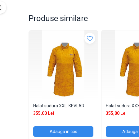
Accesorii masti
Produse similare
Sudura OXI-GAZ
Truse sudare si taiere
Arzator taiere
Furtun gaz
Accesorii / consumabile
Duza taiere
Becuri sudura
Opritor flacara
Reductor presiune
Butelii
Electrozi sudura
Halat sudura XXL, KEVLAR
Halat sudura XX
Electrozi rutilici ( supertit)
355,00 Lei
355,00 Lei
Electrozi bazici
Adauga in cos
Adauga 
Electrozi incarcare dura