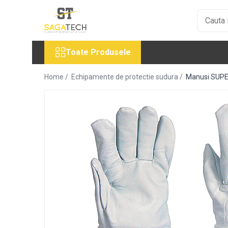
Toate Produsele
Toate Produsele
Aparate de sudura
Sudura MMA
Home /
Echipamente de protectie sudura /
Manusi SUPE
Sudura MIG-MAG
Aparate MIG-MAG
Accesorii / Consumabile MIG-MAG
Pistol MIG-MAG
Sudura TIG / WIG
Accesorii / Consumabile TIG / WIG
Aparate TIG AC/DC
Aparate TIG DC
Pistol TIG / WIG
Unitate de racire MIG / TIG
Aparate pentru tinichigerie