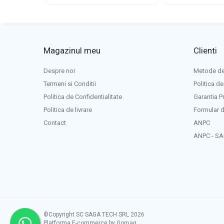
Sarma sudura
Sarma sudura otel
Sarma sudura inox
Sarma sudura aluminiu
Magazinul meu
Clienti
Baghete / vergele sudura TIG-WIG
Despre noi
Metode de
Echipamente de protectie sudura
Termeni si Conditii
Politica de
Produse chimice
Politica de Confidentialitate
Garantia P
Incarcatoare baterii
Politica de livrare
Formular d
Generatoare
Contact
ANPC
Generatoare de curent
ANPC - SA
Generatoare de sudura
Abrazive industriale
Benzi abrazive
Disc debitare
Discuri lamelare
©Copyright SC SAGA TECH SRL 2026
Fibrodiscuri
Platforma E-commerce by Gomag