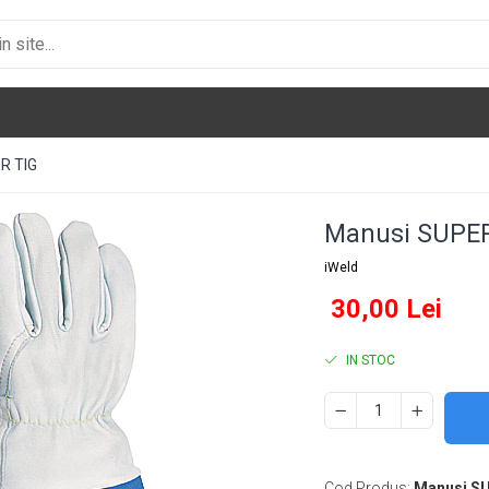
R TIG
Manusi SUPER
iWeld
30,00 Lei
IN STOC
Cod Produs:
Manusi S