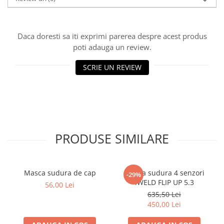
Daca doresti sa iti exprimi parerea despre acest produs
poti adauga un review.
SCRIE UN REVIEW
PRODUSE SIMILARE
Masca sudura de cap
Masca sudura 4 senzori
-29%
IWELD FLIP UP 5.3
56,00 Lei
635,50 Lei
450,00 Lei