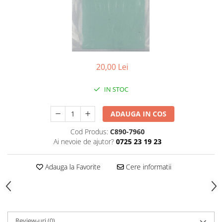
Conectori DINSE
Magneti pentru sudura
Cablu sudura
Mese sudura
20,00 Lei
IN STOC
ADAUGA IN COS
Cod Produs:
C890-7960
Ai nevoie de ajutor?
0725 23 19 23
Adauga la Favorite
Cere informatii
Review-uri
(0)