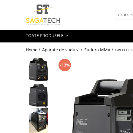
Toate Produsele
Aparate de sudura
TOATE PRODUSELE
Sudura MMA
Sudura MIG-MAG
Home /
Aparate de sudura /
Sudura MMA /
IWELD HD
Aparate MIG-MAG
-13%
Accesorii / Consumabile MIG-MAG
Pistol MIG-MAG
Sudura TIG / WIG
Accesorii / Consumabile TIG / WIG
Aparate TIG AC/DC
Aparate TIG DC
Pistol TIG / WIG
Unitate de racire MIG / TIG
Aparate pentru tinichigerie