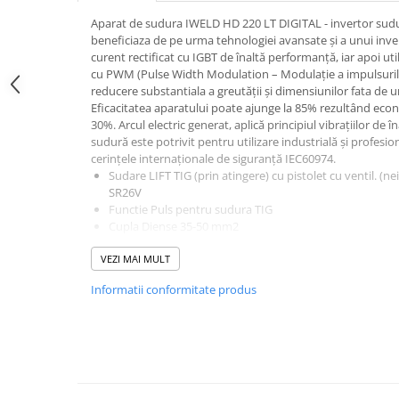
Accesorii masti
Aparat de sudura IWELD HD 220 LT DIGITAL - invertor sudu
beneficiaza de pe urma tehnologiei avansate şi a unui inver
Sudura OXI-GAZ
curent rectificat cu IGBT de înaltă performanţă, iar apoi util
Truse sudare si taiere
cu PWM (Pulse Width Modulation – Modulație a impulsurilor
reducere substantiala a greutăţii şi dimensiunilor fata de u
Arzator taiere
Eficacitatea aparatului poate ajunge la 85% rezultând eco
30%. Arcul electric generat, aplică principiul vibraţiilor de 
Furtun gaz
sudură este potrivit pentru utilizare industrială şi profesio
Accesorii / consumabile
cerinţele internaţionale de siguranţă IEC60974.
Sudare LIFT TIG (prin atingere) cu pistolet cu ventil. (ne
Duza taiere
SR26V
Becuri sudura
Functie Puls pentru sudura TIG
Cupla Diense 35-50 mm
2
Opritor flacara
Afisaj digital.
Reductor presiune
VEZI MAI MULT
Reglarea electronica continua a curentului, protectie la s
Butelii
ventilator.
Informatii conformitate produs
Sudare maxima recomandata cu electrozi de 4.0
Electrozi sudura
Electrozi rutilici ( supertit)
Detalii tehnice
Electrozi bazici
Tip invertor
IGBT
Electrozi incarcare dura
LCD
Da