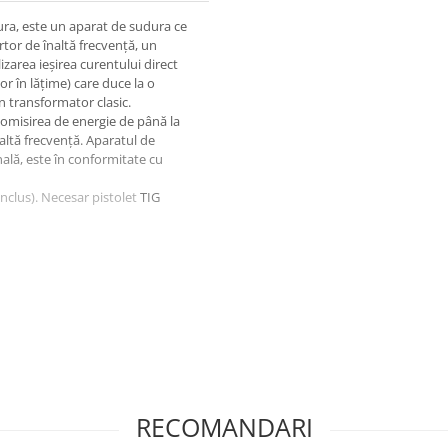
ra, este un aparat de sudura ce
tor de înaltă frecvenţă, un
izarea ieşirea curentului direct
 în lățime) care duce la o
n transformator clasic.
nomisirea de energie de până la
înaltă frecvenţă. Aparatul de
nală, este în conformitate cu
inclus). Necesar pistolet
TIG
upraincalzire si racire cu
RECOMANDARI