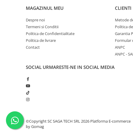
Raport sarcina durata (10 min/40 °C)
190A @ 35% 130
MAGAZINUL MEU
CLIENTI
Reglare curent de iesire
MMA:40A-190A T
Despre noi
Metode de
Termeni si Conditii
Politica d
Tensiune de iesire nominala
MMA:21.6V-27..6V
Politica de Confidentialitate
Garantia 
Tensiune de mers în gol
58V
Politica de livrare
Formular 
Contact
ANPC
Dimensiuni electrozii
2.5-5.0mm
ANPC - SA
Clasa de izolatie
F
SOCIAL
URMARESTE-NE IN SOCIAL MEDIA
Grad de protectie
IP21S
Masa
4.8kg
Dimensiuni
288x136x234
Pachetul contine:
Cleste de masa
©Copyright SC SAGA TECH SRL 2026
Cleste portelectrod
Platforma E-commerce
by Gomag