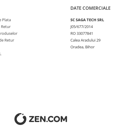
A @ 100%
DATE COMERCIALE
IG:10A-190A
 Plata
SC SAGA TECH SRL
e Retur
J05/677/2014
 TIG:10.4V-17.6V
Produselor
RO 33077841
de Retur
Calea Aradului 29
Oradea, Bihor
L