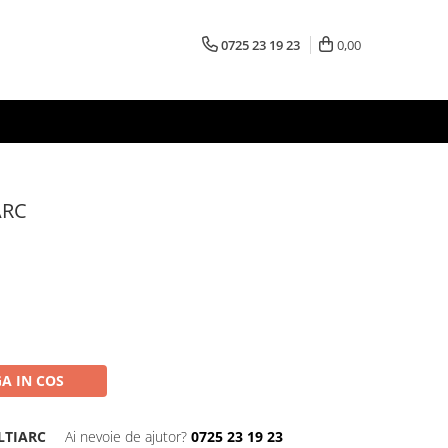
0725 23 19 23
0,00
ARC
A IN COS
LTIARC
Ai nevoie de ajutor?
0725 23 19 23