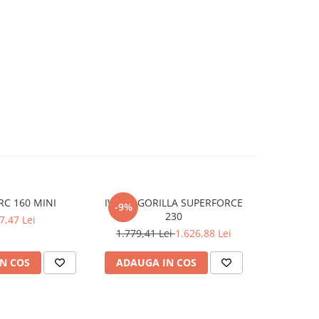
RC 160 MINI
IWELD GORILLA SUPERFORCE
IWELD HE
-9%
230
7,47 Lei
3
1.779,41 Lei
1.626,88 Lei
N COS
ADAUGA IN COS
ADAUG