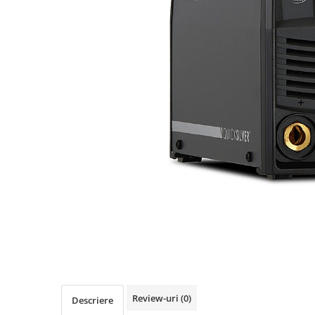
Accesorii sudura
Conectori DINSE
Magneti pentru sudura
Cablu sudura
Mese sudura
Taiere cu plasma
Aparate de taiere cu plasma
Pistol plasma
Accesorii plasma
Consumabile AG60
Consumabile P80
Consumabile PT40
Consumabile PT80
Consumabile A90-140
Masti sudura si accesorii
Review-uri
(0)
Descriere
Masti sudura