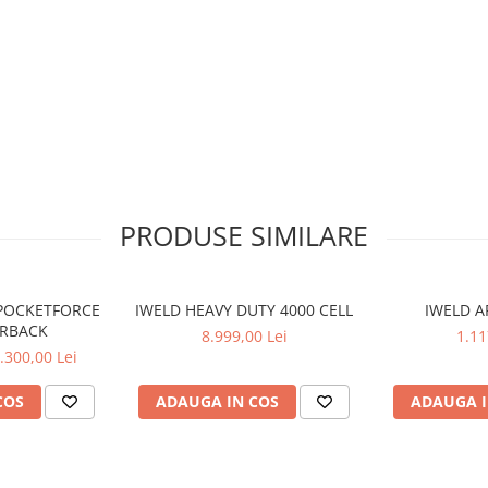
PRODUSE SIMILARE
 POCKETFORCE
IWELD HEAVY DUTY 4000 CELL
IWELD A
ERBACK
8.999,00 Lei
1.11
.300,00 Lei
0/60 Hz
COS
ADAUGA IN COS
ADAUGA I