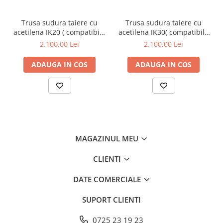
Sarma sudura
Sarma sudura otel
Trusa sudura taiere cu
Trusa sudura taiere cu
acetilena IK20 ( compatibila
acetilena IK30( compatibila
Sarma sudura inox
cu RK20,BK20)
cu RK30,BK30)
2.100,00 Lei
2.100,00 Lei
Sarma sudura aluminiu
Baghete / vergele sudura TIG-WIG
ADAUGA IN COS
ADAUGA IN COS
Echipamente de protectie sudura
Produse chimice
Incarcatoare baterii
Generatoare
Generatoare de curent
MAGAZINUL MEU
Generatoare de sudura
CLIENTI
Abrazive industriale
Benzi abrazive
DATE COMERCIALE
Disc debitare
SUPORT CLIENTI
Discuri lamelare
Fibrodiscuri
0725 23 19 23