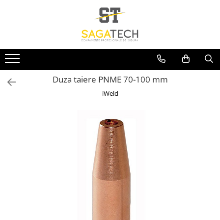
Toate Produsele
Aparate de sudura
Sudura MMA
Duza taiere PNME 70-100 mm
Sudura MIG-MAG
iWeld
Aparate MIG-MAG
Accesorii / Consumabile MIG-MAG
Pistol MIG-MAG
Sudura TIG / WIG
Accesorii / Consumabile TIG / WIG
Aparate TIG AC/DC
Aparate TIG DC
Pistol TIG / WIG
Unitate de racire MIG / TIG
Aparate pentru tinichigerie