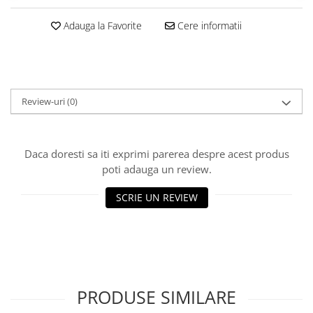
Accesorii masti
Adauga la Favorite
Cere informatii
Sudura OXI-GAZ
Truse sudare si taiere
Arzator taiere
Furtun gaz
Review-uri
(0)
Accesorii / consumabile
Duza taiere
Daca doresti sa iti exprimi parerea despre acest produs
Becuri sudura
poti adauga un review.
Opritor flacara
SCRIE UN REVIEW
Reductor presiune
Butelii
Electrozi sudura
Electrozi rutilici ( supertit)
Electrozi bazici
PRODUSE SIMILARE
Electrozi incarcare dura