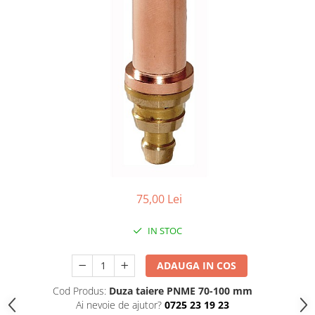
Accesorii sudura
Conectori DINSE
Magneti pentru sudura
Cablu sudura
Mese sudura
Taiere cu plasma
Aparate de taiere cu plasma
Pistol plasma
Accesorii plasma
75,00 Lei
Consumabile AG60
Consumabile P80
IN STOC
Consumabile PT40
Consumabile PT80
ADAUGA IN COS
Consumabile A90-140
Cod Produs:
Duza taiere PNME 70-100 mm
Masti sudura si accesorii
Ai nevoie de ajutor?
0725 23 19 23
Masti sudura