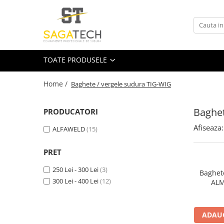
Toate Produsele
Aparate de sudura
TOATE PRODUSELE
Sudura MMA
Sudura MIG-MAG
Home /
Baghete / vergele sudura TIG-WIG
Aparate MIG-MAG
Baghet
Accesorii / Consumabile MIG-MAG
PRODUCATORI
Pistol MIG-MAG
Afiseaza:
ALFAWELD
(15)
Sudura TIG / WIG
PRET
Accesorii / Consumabile TIG / WIG
Aparate TIG AC/DC
250 Lei - 300 Lei
(3)
Baghet
Aparate TIG DC
300 Lei - 400 Lei
(12)
ALM
Pistol TIG / WIG
Unitate de racire MIG / TIG
ADAUG
Aparate pentru tinichigerie