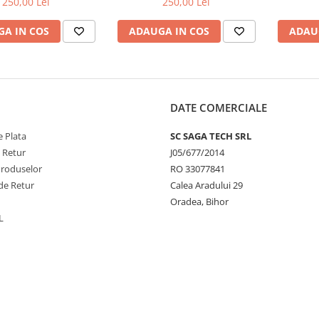
250,00 Lei
250,00 Lei
A IN COS
ADAUGA IN COS
ADAU
DATE COMERCIALE
 Plata
SC SAGA TECH SRL
e Retur
J05/677/2014
Produselor
RO 33077841
de Retur
Calea Aradului 29
Oradea, Bihor
L