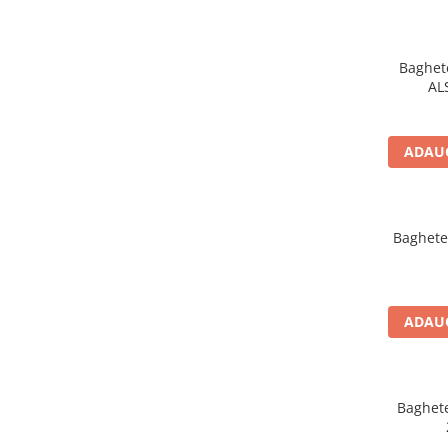
Accesorii sudura
Conectori DINSE
Baghet
Magneti pentru sudura
AL
Cablu sudura
Mese sudura
ADAUG
Taiere cu plasma
Aparate de taiere cu plasma
Pistol plasma
Baghete 
Accesorii plasma
Consumabile AG60
Consumabile P80
ADAUG
Consumabile PT40
Consumabile PT80
Consumabile A90-140
Baghete
Masti sudura si accesorii
Masti sudura