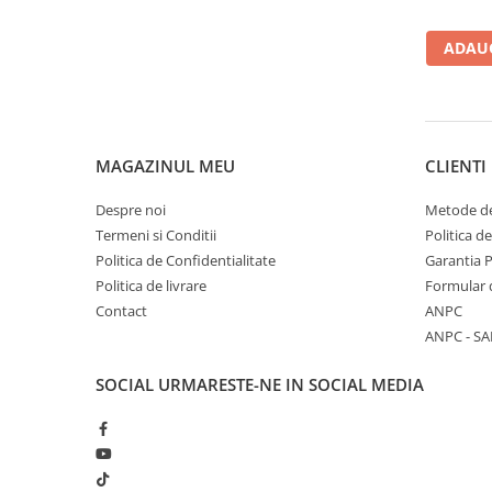
Accesorii masti
ADAUG
Sudura OXI-GAZ
Truse sudare si taiere
Arzator taiere
Furtun gaz
MAGAZINUL MEU
CLIENTI
Accesorii / consumabile
Despre noi
Metode de
Duza taiere
Termeni si Conditii
Politica d
Becuri sudura
Politica de Confidentialitate
Garantia 
Opritor flacara
Politica de livrare
Formular 
Contact
ANPC
Reductor presiune
ANPC - SA
Butelii
Electrozi sudura
SOCIAL
URMARESTE-NE IN SOCIAL MEDIA
Electrozi rutilici ( supertit)
Electrozi bazici
Electrozi incarcare dura