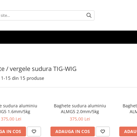
e / vergele sudura TIG-WIG
1-
15
din
15
produse
e sudura aluminiu
Baghete sudura aluminiu
Baghet
G5 1.6mm/5kg
ALMG5 2.0mm/5kg
AL
375,00 Lei
375,00 Lei
A IN COS
ADAUGA IN COS
ADAU