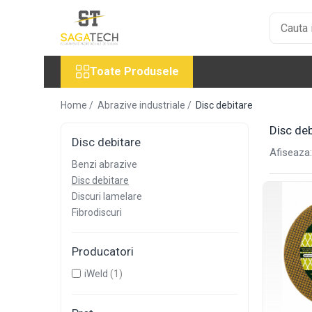
Toate Produsele
Toate Produsele
Aparate de sudura
Sudura MMA
Home /
Abrazive industriale /
Disc debitare
Sudura MIG-MAG
Disc deb
Aparate MIG-MAG
Disc debitare
Afiseaza:
Accesorii / Consumabile MIG-MAG
Benzi abrazive
Pistol MIG-MAG
Disc debitare
Sudura TIG / WIG
Discuri lamelare
Accesorii / Consumabile TIG / WIG
Fibrodiscuri
Aparate TIG AC/DC
Aparate TIG DC
Producatori
Pistol TIG / WIG
iWeld
(1)
Unitate de racire MIG / TIG
Aparate pentru tinichigerie