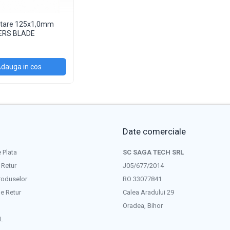
itare 125x1,0mm
ERS BLADE
dauga in cos
Date comerciale
 Plata
SC SAGA TECH SRL
 Retur
J05/677/2014
roduselor
RO 33077841
e Retur
Calea Aradului 29
Oradea, Bihor
L