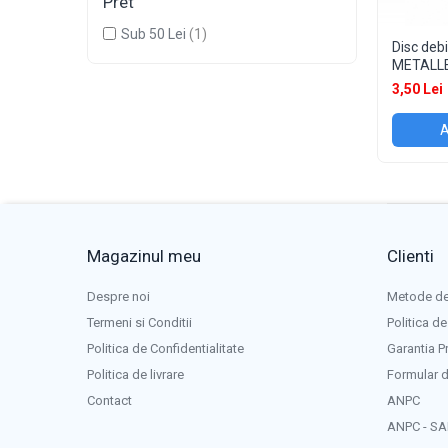
Pret
Accesorii sudura
Sub 50 Lei
(1)
Disc deb
Conectori DINSE
METALL
Magneti pentru sudura
3,50 Lei
Cablu sudura
A
Mese sudura
Taiere cu plasma
Aparate de taiere cu plasma
Pistol plasma
Magazinul meu
Clienti
Accesorii plasma
Consumabile AG60
Despre noi
Metode de
Consumabile P80
Termeni si Conditii
Politica de
Consumabile PT40
Politica de Confidentialitate
Garantia P
Consumabile PT80
Politica de livrare
Formular d
Consumabile A90-140
Contact
ANPC
Masti sudura si accesorii
ANPC - SA
Masti sudura