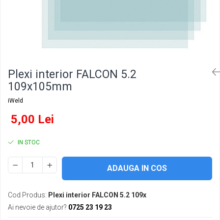
Conectori DINSE
Magneti pentru sudura
Cablu sudura
Mese sudura
Plexi interior FALCON 5.2
109x105mm
iWeld
5,00 Lei
IN STOC
ADAUGA IN COS
Cod Produs:
Plexi interior FALCON 5.2 109x
Ai nevoie de ajutor?
0725 23 19 23