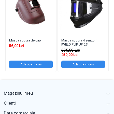
Masca sudura de cap
Masca sudura 4 senzori
IWELD FLIP UP 5.3
56,00 Lei
635,50 Lei
450,00 Lei
Adauga in cos
Adauga in cos
Magazinul meu
Clienti
Date comerciale