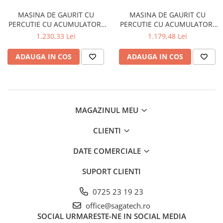
Conectori DINSE
MASINA DE GAURIT CU
MASINA DE GAURIT CU
Magneti pentru sudura
PERCUTIE CU ACUMULATOR,
PERCUTIE CU ACUMULATOR,
MODEL M12BPD-202X, 30NM
MODEL M12BPD-402C, 38NM
Cablu sudura
1.230,33 Lei
1.179,48 Lei
Mese sudura
ADAUGA IN COS
ADAUGA IN COS
MAGAZINUL MEU
CLIENTI
DATE COMERCIALE
SUPORT CLIENTI
0725 23 19 23
office@sagatech.ro
SOCIAL
URMARESTE-NE IN SOCIAL MEDIA