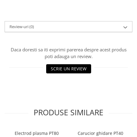
Accesorii masti
Sudura OXI-GAZ
Truse sudare si taiere
Review-uri
(0)
Arzator taiere
Furtun gaz
Daca doresti sa iti exprimi parerea despre acest produs
Accesorii / consumabile
poti adauga un review.
Duza taiere
SCRIE UN REVIEW
Becuri sudura
Opritor flacara
Reductor presiune
Butelii
Electrozi sudura
PRODUSE SIMILARE
Electrozi rutilici ( supertit)
Electrozi bazici
Electrozi incarcare dura
Electrod plasma PT80
Carucior ghidare PT40