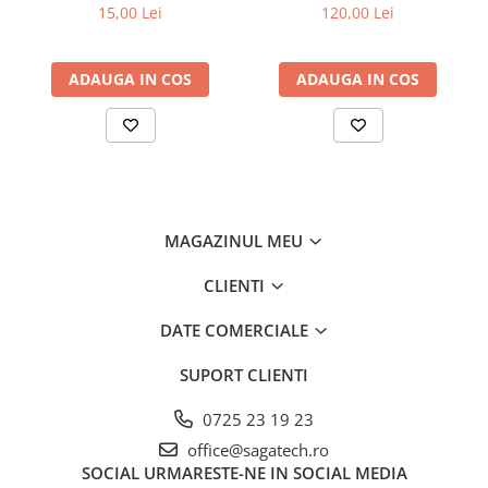
Sarma sudura
15,00 Lei
120,00 Lei
Sarma sudura otel
Sarma sudura inox
ADAUGA IN COS
ADAUGA IN COS
Sarma sudura aluminiu
Baghete / vergele sudura TIG-WIG
Echipamente de protectie sudura
Produse chimice
Incarcatoare baterii
MAGAZINUL MEU
Generatoare
Generatoare de curent
CLIENTI
Generatoare de sudura
DATE COMERCIALE
Abrazive industriale
SUPORT CLIENTI
Benzi abrazive
Disc debitare
0725 23 19 23
Discuri lamelare
office@sagatech.ro
SOCIAL
URMARESTE-NE IN SOCIAL MEDIA
Fibrodiscuri