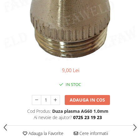
Accesorii sudura
Conectori DINSE
Magneti pentru sudura
Cablu sudura
Mese sudura
Taiere cu plasma
Aparate de taiere cu plasma
9,00 Lei
Pistol plasma
Accesorii plasma
IN STOC
Consumabile AG60
Consumabile P80
ADAUGA IN COS
Consumabile PT40
Cod Produs:
Duza plasma AG60 1.0mm
Consumabile PT80
Ai nevoie de ajutor?
0725 23 19 23
Consumabile A90-140
Masti sudura si accesorii
Adauga la Favorite
Cere informatii
Masti sudura