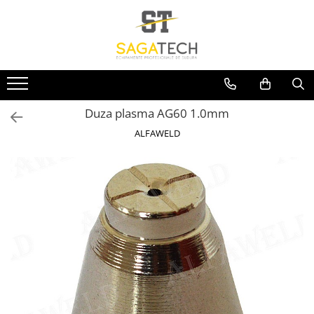
Toate Produsele
Aparate de sudura
Sudura MMA
Duza plasma AG60 1.0mm
Sudura MIG-MAG
ALFAWELD
Aparate MIG-MAG
Accesorii / Consumabile MIG-MAG
Pistol MIG-MAG
Sudura TIG / WIG
Accesorii / Consumabile TIG / WIG
Aparate TIG AC/DC
Aparate TIG DC
Pistol TIG / WIG
Unitate de racire MIG / TIG
Aparate pentru tinichigerie