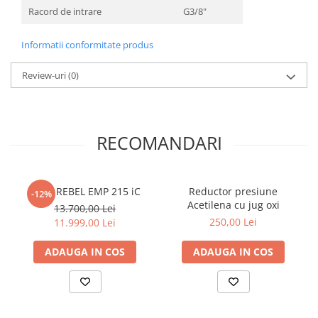
Racord de intrare
G3/8"
Informatii conformitate produs
Review-uri
(0)
RECOMANDARI
ESAB REBEL EMP 215 iC
Reductor presiune
-12%
Acetilena cu jug oxi
13.700,00 Lei
250,00 Lei
11.999,00 Lei
ADAUGA IN COS
ADAUGA IN COS