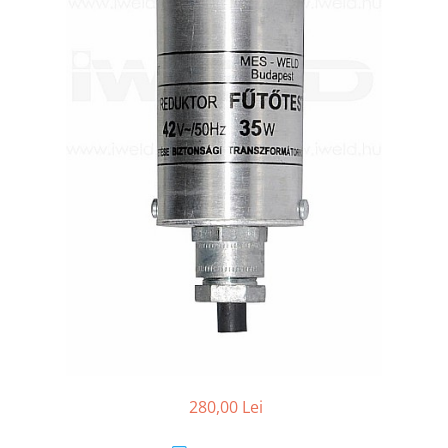
Conectori DINSE
Magneti pentru sudura
Cablu sudura
Mese sudura
280,00 Lei