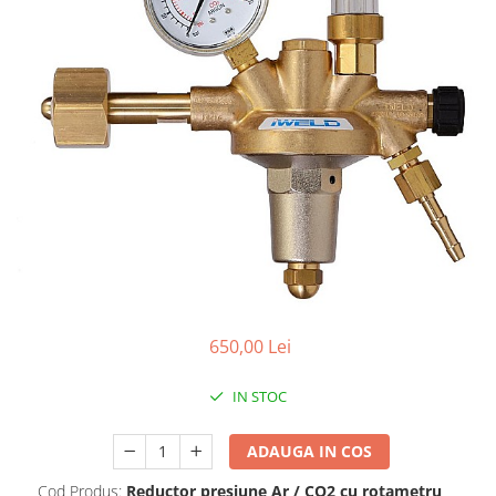
Conectori DINSE
Magneti pentru sudura
Cablu sudura
Mese sudura
650,00 Lei
IN STOC
ADAUGA IN COS
Cod Produs:
Reductor presiune Ar / CO2 cu rotametru